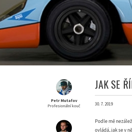
JAK SE Ř
Petr Mutafov
30. 7. 2019
Profesionální kouč
Podle mě nezáleží 
ovládá, jak se v 