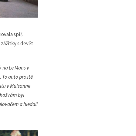
ovala spíš
 zážitky s devět
nk na Le Mans v
e. To auto prostě
rutu v Mulsanne
ehož rám byl
alovačem a hledali