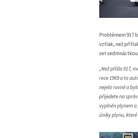
Problémem 917 by
vztlak, než přítl
set sedmnáctkou
„Než přišla 917, m
roce 1969 a to auto
nejelo rovně a byl
přijedete na správ
vyplněn plynem a 
úniky plynu, kter