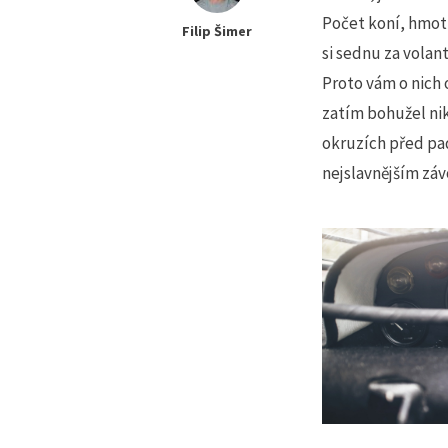
Počet koní, hmotn
Filip Šimer
si sednu za volant
Proto vám o nich
zatím bohužel nik
okruzích před pad
nejslavnějším záv