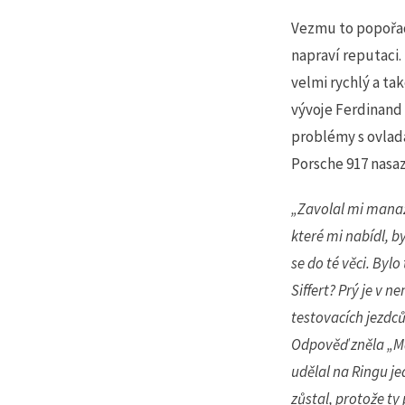
Vezmu to popořad
napraví reputaci.
velmi rychlý a ta
vývoje Ferdinand
problémy s ovlada
Porsche 917 nasaz
„Zavolal mi manaž
které mi nabídl, b
se do té věci. Bylo
Siffert? Prý je v 
testovacích jezdců
Odpověď zněla „Má
udělal na Ringu je
zůstal, protože ty 