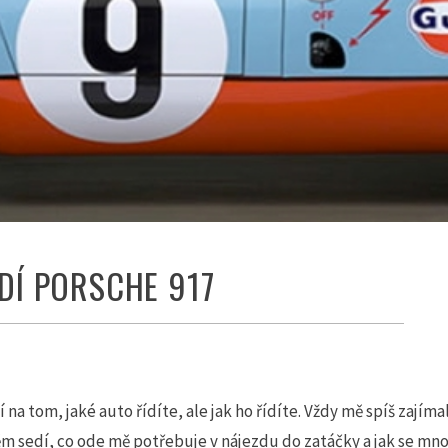
ÍDÍ PORSCHE 917
na tom, jaké auto řídíte, ale jak ho řídíte. Vždy mě spíš zajímal
něm sedí, co ode mě potřebuje v nájezdu do zatáčky a jak se m