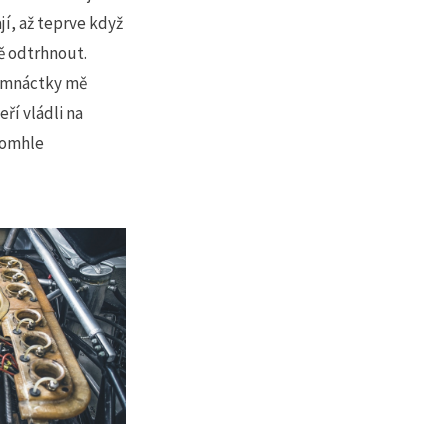
jí, až teprve když
ně odtrhnout.
edmnáctky mě
ří vládli na
 tomhle