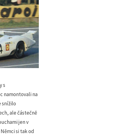
y s
nec namontovali na
 snížilo
ech, ale částečně
ouchami jen v
 Němci si tak od