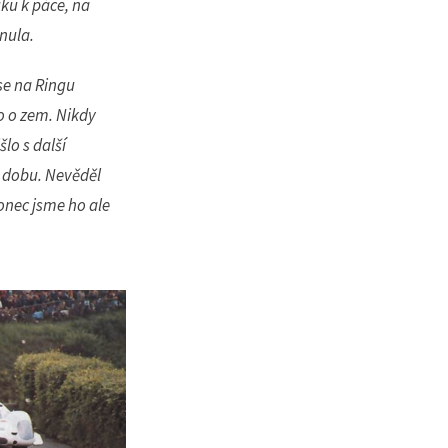
uku k páce, na
el nový
nula.
 se na Ringu
o o zem. Nikdy
šlo s další
 dobu. Nevěděl
onec jsme ho ale