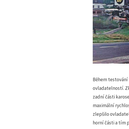
Během testování v
ovladatelností. Z
zadní části karose
maximální rychlos
zlepšilo ovladate
horní části a tím