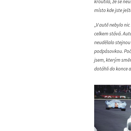
kroutila, že se ne
Nemusí
místo kde jste ješ
článek
„V autě nebylo nic 
celkem stává. Aut
neudělalo stejnou v
podpásovkou. Poča
jsem, kterým směr
dotáhli do konce 