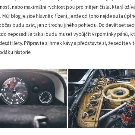
ost, nebo maximální rychlost jsou pro mě jen čísla, která ožíva
. Můj blog je sice hlavně o řízení, jenže od toho nejde auta úpl
 občas budu psát, jen z trochu jiného pohledu. Do devět set s
do neposadil a tak si budu muset vypůjčit vzpomínky pánů, kte
esáti lety. Připravte si hrnek kávy a představte si, že sedíte v
oďáku historie.