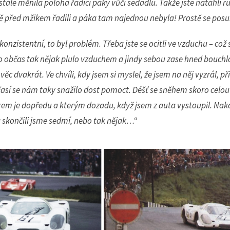
ustále měnila poloha řadící páky vůči sedadlu. Takže jste natáhli r
te pak netrpělivě prohlížet stránky a zjišťovat, jestli už vyš
tě před mžikem řadili a páka tam najednou nebyla! Prostě se posu
, nebo kdy bude další ježdění na okruhu.
konzistentní, to byl problém. Třeba jste se ocitli ve vzduchu – což
Zvolte jazyk newsletteru:
CZ
EN
o občas tak nějak plulo vzduchem a jindy sebou zase hned bouchl
ěc dvakrát. Ve chvíli, kdy jsem si myslel, že jsem na něj vyzrál, při
sí se nám taky snažilo dost pomoct. Déšť se sněhem skoro celou
PŘIHLÁSIT K ODBĚRU
em je dopředu a kterým dozadu, když jsem z auta vystoupil. Nak
a skončili jsme sedmí, nebo tak nějak…“