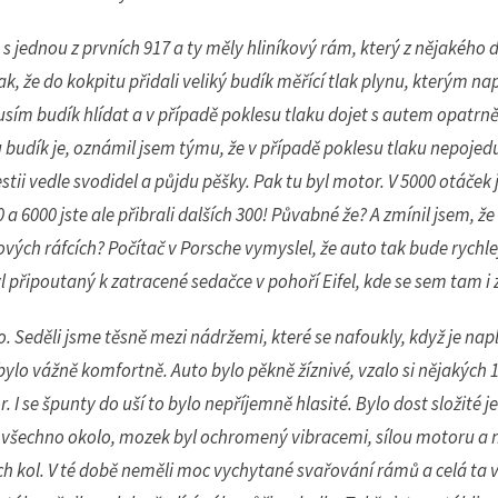
 s jednou z prvních 917 a ty měly hliníkový rám, který z nějakého
ak, že do kokpitu přidali veliký budík měřící tlak plynu, kterým nap
usím budík hlídat a v případě poklesu tlaku dojet s autem opatrn
mu budík je, oznámil jsem týmu, že v případě poklesu tlaku nepoje
stii vedle svodidel a půjdu pěšky. Pak tu byl motor. V 5000 otáček 
 a 6000 jste ale přibrali dalších 300! Půvabné že? A zmínil jsem, ž
ových ráfcích? Počítač v Porsche vymyslel, že auto tak bude rychle
l připoutaný k zatracené sedačce v pohoří Eifel, kde se sem tam i
. Seděli jsme těsně mezi nádržemi, které se nafoukly, když je nap
ylo vážně komfortně. Auto bylo pěkně žíznivé, vzalo si nějakých 1
. I se špunty do uší to bylo nepříjemně hlasité. Bylo dost složité
o všechno okolo, mozek byl ochromený vibracemi, sílou motoru a
h kol. V té době neměli moc vychytané svařování rámů a celá ta 
ášením k odběru newsletteru získáte informace z první