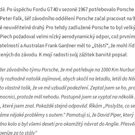
ě. Po úspěchu Fordu GT40 v sezoně 1967 potřebovalo Porsche n
 Peter Falk, šéf závodního oddělení Porsche začal pracovat na 9
ké neuvěřitelně drahý. Pro tehdy zadlužené Porsche to byl velký 
 Piech požadoval velmi nízký aerodynamický odpor, což prvním 
telností a Australan Frank Gardner měl to „štěstí“, že mohl říd
ených do závodu. K mojí radosti svůj zážitek barvitě popsal:
er závodního týmu Porsche, že mě potřebuje na 1000 Km Nurburg
yly rozhodně natolik zajímavé, abych skočil na letadlo, letěl do N
 to vlastně tolik, že ve mě vzbudil podezření. Zeptal jsem se ho, p
nemocnici, protože měl nehodu. Postupně jsem se vyptal na několik
, které jsem znal. Pokaždé stejná odpověď. Říkám „Poslyšte, co se
me nějaké problémy s autem.“ Pamatuji si, že David Piper, který 
dno kolo a byl všemi deseti pro okamžitý návrat do Anglie. Přesvě
peníze za to stály“