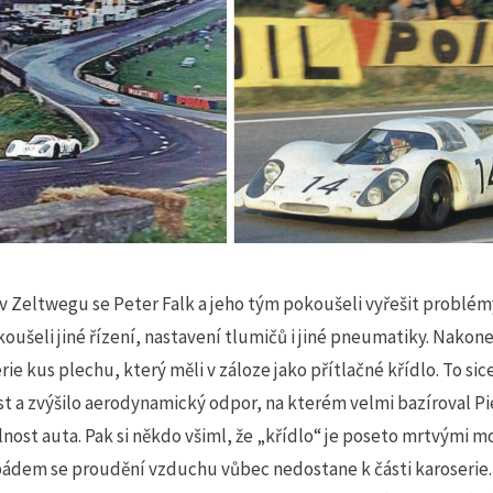
 Zeltwegu se Peter Falk a jeho tým pokoušeli vyřešit problém
koušeli jiné řízení, nastavení tlumičů i jiné pneumatiky. Nako
rie kus plechu, který měli v záloze jako přítlačné křídlo. To sice
t a zvýšilo aerodynamický odpor, na kterém velmi bazíroval Pi
lnost auta. Pak si někdo všiml, že „křídlo“ je poseto mrtvými m
 pádem se proudění vzduchu vůbec nedostane k části karoserie.