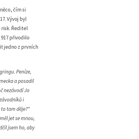
ěco, čím si
17. Vývoj byl
risk. Ředitel
917 přivodilo
it jedno z prvních
ringu. Peníze,
ěmecka a posadil
roč nezávodí Jo
 závodníků i
 to tam děje?“
měl jet se mnou,
dčil jsem ho, aby