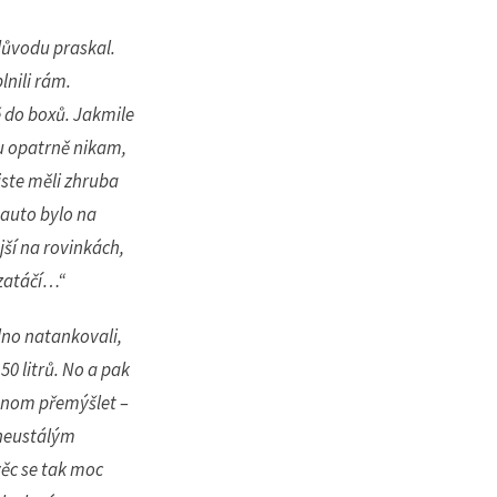
 důvodu praskal.
lnili rám.
ě do boxů. Jakmile
du opatrně nikam,
jste měli zhruba
e auto bylo na
jší na rovinkách,
 zatáčí…“
lno natankovali,
50 litrů. No a pak
 jenom přemýšlet –
 neustálým
věc se tak moc
 ruky.