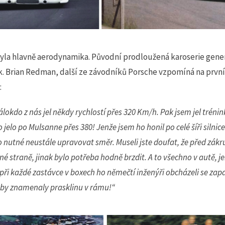
la hlavně aerodynamika. Původní prodloužená karoserie gener
ak. Brian Redman, další ze závodníků Porsche vzpomíná na první
:
álokdo z nás jel někdy rychlostí přes 320 Km/h. Pak jsem jel tréni
 jelo po Mulsanne přes 380! Jenže jsem ho honil po celé šíři silnic
o nutné neustále upravovat směr. Museli jste doufat, že před zák
né straně, jinak bylo potřeba hodně brzdit. A to všechno v autě, j
při každé zastávce v boxech ho němečtí inženýři obcházeli se zap
é by znamenaly prasklinu v rámu!“