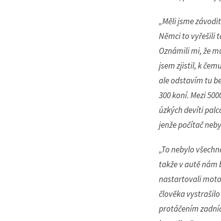
„Měli jsme závodit
Němci to vyřešili t
Oznámili mi, že m
jsem zjistil, k če
ale odstavím tu be
300 koní. Mezi 5000
úzkých devíti palc
jenže počítač neby
„To nebylo všechno
takže v autě nám b
nastartovali motor
člověka vystrašil
protáčením zadníc
Přihl