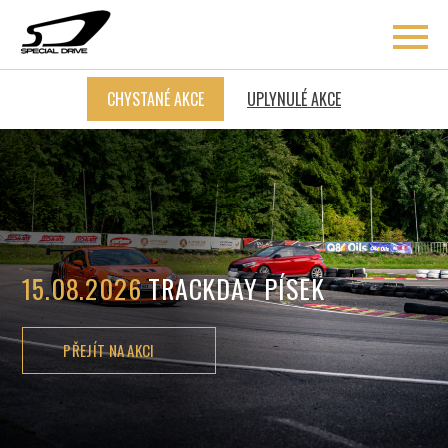
CHYSTANÉ AKCE
UPLYNULÉ AKCE
ÚVOD
BLOG
COACHING
15.08.2026
TRACKDAY PÍSEK
O MNĚ
AKCE
PŘEJÍT NA AKCI
KONTAKT