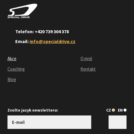
Telefon: +420 739 304 378
Email:
info@specialdrive.cz
Akce
O mně
Coaching
Kontakt
Blog
Zvolte jazyk newsletteru:
CZ
EN