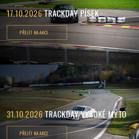
17.10.2026
TRACKDAY PÍSEK
PŘEJÍT NA AKCI
31.10.2026
TRACKDAY VYSOKÉ MÝTO
PŘEJÍT NA AKCI