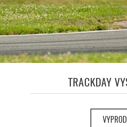
TRACKDAY VY
VYPROD