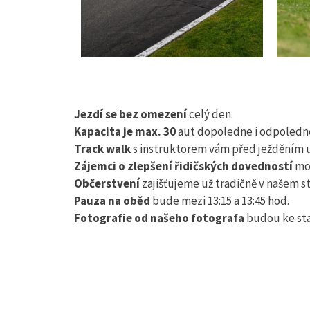
Jezdí se bez omezení
celý den.
Kapacita je max. 30
aut dopoledne i odpoledne,
Track walk
s instruktorem vám před ježděním u
Zájemci o zlepšení řidičských dovedností
mo
Občerstvení
zajišťujeme už tradičně v našem s
Pauza na oběd
bude mezi 13:15 a 13:45 hod.
Fotografie od našeho fotografa
budou ke sta