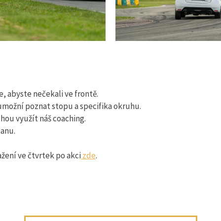
 abyste nečekali ve frontě.
možní poznat stopu a specifika okruhu.
hou využít náš coaching.
tanu.
žení ve čtvrtek po akci
zde
.