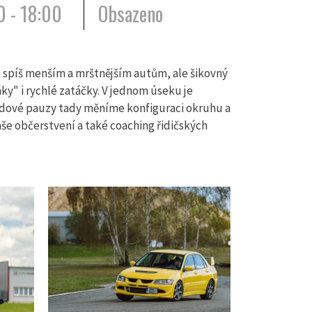
0 - 18:00
Obsazeno
e spíš menším a mrštnějším autům, ale šikovný
ky" i rychlé zatáčky. V jednom úseku je
ědové pauzy tady měníme konfiguraci okruhu a
aše občerstvení a také coaching řidičských