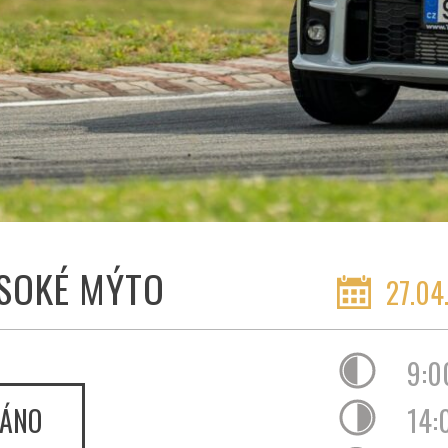
SOKÉ MÝTO
27.04
9:0
ÁNO
14: