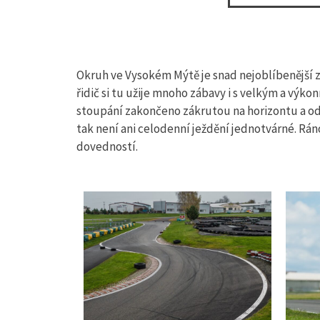
Okruh ve Vysokém Mýtě je snad nejoblíbenější z
řidič si tu užije mnoho zábavy i s velkým a výk
stoupání zakončeno zákrutou na horizontu a od
tak není ani celodenní ježdění jednotvárné. Rán
dovedností.