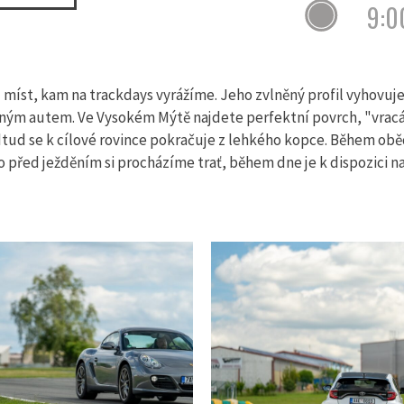
9:0
 míst, kam na trackdays vyrážíme. Jeho zvlněný profil vyhovuj
onným autem. Ve Vysokém Mýtě najdete perfektní povrch, "vracá
tud se k cílové rovince pokračuje z lehkého kopce. Během ob
o před ježděním si procházíme trať, během dne je k dispozici n