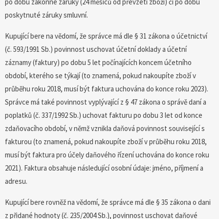
po dobu zákonné záruky (24 měsíců od převzetí zboží) či po dobu
poskytnuté záruky smluvní.
Kupující bere na vědomí, že správce má dle § 31 zákona o účetnictví
(č. 593/1991 Sb.) povinnost uschovat účetní doklady a účetní
záznamy (faktury) po dobu 5 let počínajících koncem účetního
období, kterého se týkají (to znamená, pokud nakoupíte zboží v
průběhu roku 2018, musí být faktura uchována do konce roku 2023).
Správce má také povinnost vyplývající z § 47 zákona o správě daní a
poplatků (č. 337/1992 Sb.) uchovat fakturu po dobu 3 let od konce
zdaňovacího období, v němž vznikla daňová povinnost související s
fakturou (to znamená, pokud nakoupíte zboží v průběhu roku 2018,
musí být faktura pro účely daňového řízení uchována do konce roku
2021). Faktura obsahuje následující osobní údaje: jméno, příjmení a
adresu.
Kupující bere rovněž na vědomí, že správce má dle § 35 zákona o dani
z přidané hodnoty (č. 235/2004 Sb.), povinnost uschovat daňové