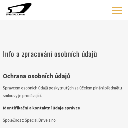
ÚVOD
Info a zpracování osobních údajů
BLOG
COACHING
Ochrana osobních údajů
O MNĚ
Správcem osobních údajů poskytnutých za účelem plnění předmětu
AKCE
smlouvy je prodávající.
KONTAKT
Identifikační a kontaktní údaje správce
Společnost: Special Drive s.r.o.