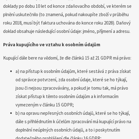
doklady po dobu 10 let od konce zdaňovacího období, ve kterém se
plnění uskutečnilo (to znamená, pokud nakoupíte zboží v průběhu
roku 2018, musí být faktura uchována do konce roku 2028). Daňový
doklad obsahuje následující osobní údaje: jméno, příjmení a adresu.
Práva kupujícího ve vztahu k osobním údajům
Kupující dále bere na vědomí, že dle článků 15 až 21 GDPR má právo:
a) na přístup k osobním údajům, které sestává z práva získat
od správce potvrzení, zda osobní údaje, které se ho týkají,
jsou či nejsou zpracovávány, a pokud je tomu tak, má právo
získat přístup k těmto osobním údajům a k informacím
vymezeným v článku 15 GDPR;
b) na opravu nepřesných osobních údajů, které se ho týkají,
dále s přihlédnutím k účelům zpracování má kupující právo na
doplnění neúplných osobních údajů, a to i poskytnutím
dodatečného prohlášení dle článku 16 GDPR;