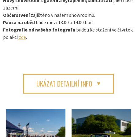
Nový showroom s galerií a vytápěním/klimatizací
jako naše
zázemí.
Občerstvení
zajištěno v našem showroomu.
Pauza na oběd
bude mezi 13:00 a 14:00 hod.
Fotografie od našeho fotografa
budou ke stažení ve čtvrtek
po akci
zde
.
UKÁZAT DETAILNÍ INFO