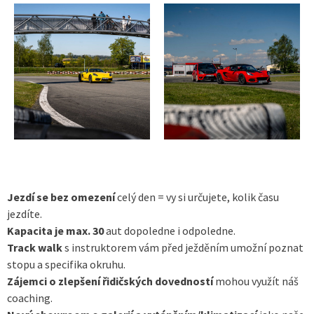
Jezdí se bez omezení
celý den = vy si určujete, kolik času
jezdíte.
Kapacita je max. 30
aut dopoledne i odpoledne.
Track walk
s instruktorem vám před ježděním umožní poznat
stopu a specifika okruhu.
Zájemci o zlepšení řidičských dovedností
mohou využít náš
coaching.