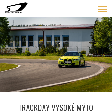
ÚVOD
BLOG
COACHING
O MNĚ
AKCE
KONTAKT
TRACKDAY VYSOKÉ MÝTO