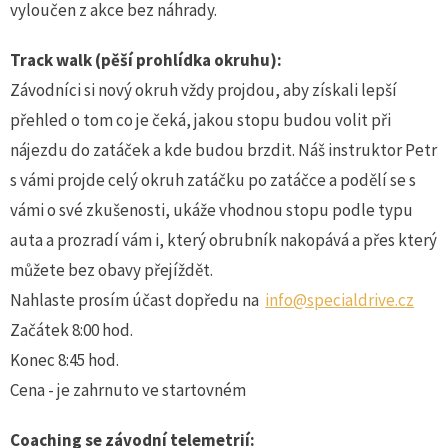
vyloučen z akce bez náhrady.
Track walk (pěší prohlídka okruhu):
Závodníci si nový okruh vždy projdou, aby získali lepší
přehled o tom co je čeká, jakou stopu budou volit při
nájezdu do zatáček a kde budou brzdit. Náš instruktor Petr
s vámi projde celý okruh zatáčku po zatáčce a podělí se s
vámi o své zkušenosti, ukáže vhodnou stopu podle typu
auta a prozradí vám i, který obrubník nakopává a přes který
můžete bez obavy přejíždět.
Nahlaste prosím účast dopředu na
info@specialdrive.cz
Začátek 8:00 hod.
Konec 8:45 hod.
Cena - je zahrnuto ve startovném
Coaching se závodní telemetrií: