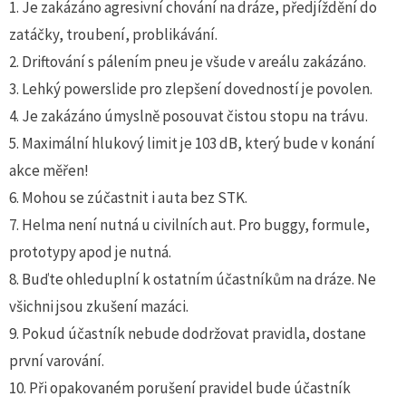
1. Je zakázáno agresivní chování na dráze, předjíždění do
zatáčky, troubení, problikávání.
2. Driftování s pálením pneu je všude v areálu zakázáno.
3. Lehký powerslide pro zlepšení dovedností je povolen.
4. Je zakázáno úmyslně posouvat čistou stopu na trávu.
5. Maximální hlukový limit je 103 dB, který bude v konání
akce měřen!
6. Mohou se zúčastnit i auta bez STK.
7. Helma není nutná u civilních aut. Pro buggy, formule,
prototypy apod je nutná.
8. Buďte ohleduplní k ostatním účastníkům na dráze. Ne
všichni jsou zkušení mazáci.
9. Pokud účastník nebude dodržovat pravidla, dostane
první varování.
10. Při opakovaném porušení pravidel bude účastník