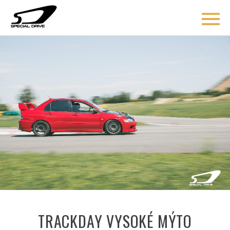
ÚVOD
BLOG
COACHING
O MNĚ
AKCE
KONTAKT
TRACKDAY VYSOKÉ MÝTO