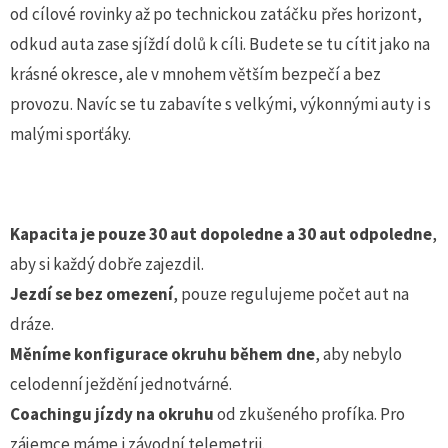
od cílové rovinky až po technickou zatáčku přes horizont,
odkud auta zase sjíždí dolů k cíli. Budete se tu cítit jako na
krásné okresce, ale v mnohem větším bezpečí a bez
provozu. Navíc se tu zabavíte s velkými, výkonnými auty i s
malými sporťáky.
Kapacita je pouze 30 aut dopoledne a 30 aut odpoledne
,
aby si každý dobře zajezdil.
Jezdí se bez omezení
, pouze regulujeme počet aut na
dráze.
Měníme konfigurace okruhu během dne
, aby nebylo
celodenní ježdění jednotvárné.
Coachingu jízdy na okruhu
od zkušeného profíka. Pro
zájemce máme i závodní telemetrii.