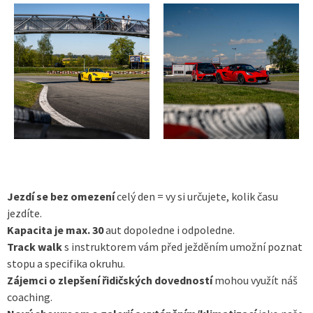
Jezdí se bez omezení
celý den = vy si určujete, kolik času
jezdíte.
Kapacita je max. 30
aut dopoledne i odpoledne.
Track walk
s instruktorem vám před ježděním umožní poznat
stopu a specifika okruhu.
Zájemci o zlepšení řidičských dovedností
mohou využít náš
coaching.