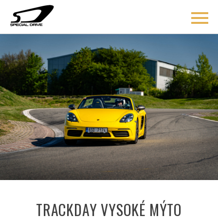
ÚVOD
BLOG
COACHING
O MNĚ
AKCE
KONTAKT
TRACKDAY VYSOKÉ MÝTO