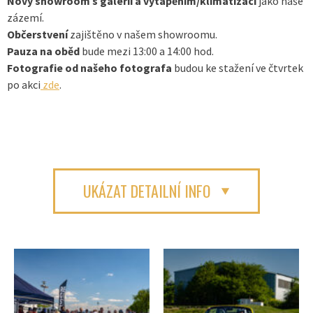
Nový showroom s galerií a vytápěním/klimatizací
jako naše
zázemí.
Občerstvení
zajištěno v našem showroomu.
Pauza na oběd
bude mezi 13:00 a 14:00 hod.
Fotografie od našeho fotografa
budou ke stažení ve čtvrtek
po akci
zde
.
UKÁZAT DETAILNÍ INFO