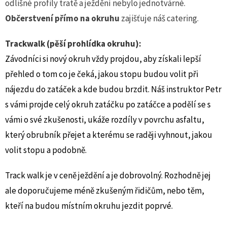
odlišné profily tratě a ježdění nebylo jednotvárné.
Občerstvení přímo na okruhu
zajišťuje náš catering.
Trackwalk (pěší prohlídka okruhu):
Závodníci si nový okruh vždy projdou, aby získali lepší
přehled o tom co je čeká, jakou stopu budou volit při
nájezdu do zatáček a kde budou brzdit. Náš instruktor Petr
s vámi projde celý okruh zatáčku po zatáčce a podělí se s
vámi o své zkušenosti, ukáže rozdíly v povrchu asfaltu,
který obrubník přejet a kterému se raději vyhnout, jakou
volit stopu a podobně.
Track walk je v ceně ježdění a je dobrovolný. Rozhodně jej
ale doporučujeme méně zkušeným řidičům, nebo těm,
kteří na budou místním okruhu jezdit poprvé.