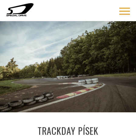
ÚVOD
BLOG
COACHING
O MNĚ
AKCE
KONTAKT
TRACKDAY PÍSEK