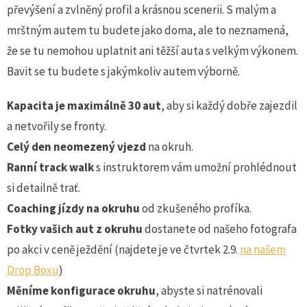
převýšení a zvlněný profil a krásnou scenerii. S malým a
mrštným autem tu budete jako doma, ale to neznamená,
že se tu nemohou uplatnit ani těžší auta s velkým výkonem.
Bavit se tu budete s jakýmkoliv autem výborně.
Kapacita je maximálně 30 aut
, aby si každý dobře zajezdil
a netvořily se fronty.
Celý den neomezený vjezd
na okruh.
Ranní track walk
s instruktorem vám umožní prohlédnout
si detailně trať.
Coaching jízdy na okruhu
od zkušeného profíka.
Fotky vašich aut z okruhu
dostanete od našeho fotografa
po akci v ceně ježdění (najdete je ve čtvrtek 2.9.
na našem
Drop Boxu
)
Měníme konfigurace okruhu
, abyste si natrénovali