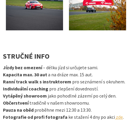
STRUČNÉ INFO
Jízdy bez omezení
– délku jízd si určujete sami.
Kapacita max. 30 aut
a na dráze max. 15 aut.
Ranní track walk s instruktorem
pro seznámení s okruhem.
Individuální coaching
pro zlepšení dovedností.
Vytápěný showroom
jako pohodlné zázemí po celý den.
Občerstvení
tradičně v našem showroomu.
Pauza na oběd
proběhne mezi 12:30 a 13:30.
Fotografie od profi fotografa
ke stažení 4 dny po akci
zde
.