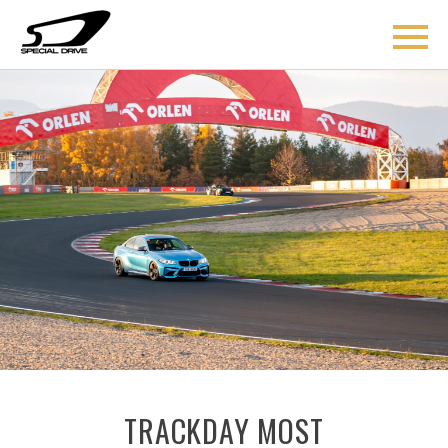
ÚVOD
BLOG
COACHING
O MNĚ
AKCE
KONTAKT
TRACKDAY MOST