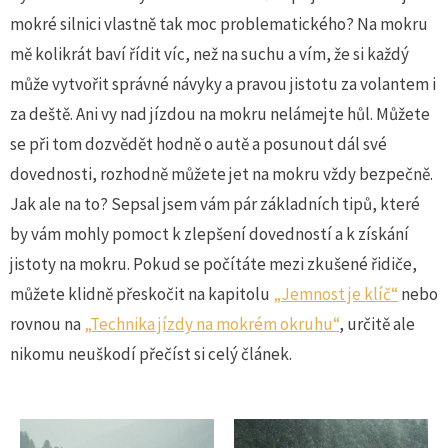
mokré silnici vlastně tak moc problematického? Na mokru
mě kolikrát baví řídit víc, než na suchu a vím, že si každý
může vytvořit správné návyky a pravou jistotu za volantem i
za deště. Ani vy nad jízdou na mokru nelámejte hůl. Můžete
se při tom dozvědět hodně o autě a posunout dál své
dovednosti, rozhodně můžete jet na mokru vždy bezpečně.
Jak ale na to? Sepsal jsem vám pár základních tipů, které
by vám mohly pomoct k zlepšení dovedností a k získání
jistoty na mokru. Pokud se počítáte mezi zkušené řidiče,
můžete klidně přeskočit na kapitolu
„Jemnost je klíč“
nebo
rovnou na
„Technika jízdy na mokrém okruhu“
, určitě ale
nikomu neuškodí přečíst si celý článek.