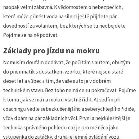
naopak velmi zábavná. K vědomostem o nebezpečích,
které může přinést voda na silnici ještě přijdete pár
dovedností za volantem, bez kterých se tu neobejdete.
Pojďme se na ně podívat.
Základy pro jízdu na mokru
Nemusím doufám dodávat, že počítám s autem, obutým
do pneumatik s dostatkem vzorku, které nejsou staré
deset let a vůbec s tím, že vaše auto je v dobrém
technickém stavu. Bez toho nemá cenu pokračovat. Pojďme
k tomu, jak se má na mokru vlastně řídit. Ať sedím při
coachingu vedle sebezkušenějšího a seberychlejšího řidiče,
vždy dbám na pár základních věcí. První a nejdůležitější je
technika správného pohledu což je pro mě něco jako
vstupenka do zatáčky, druhá je jemné ovládání vozu.