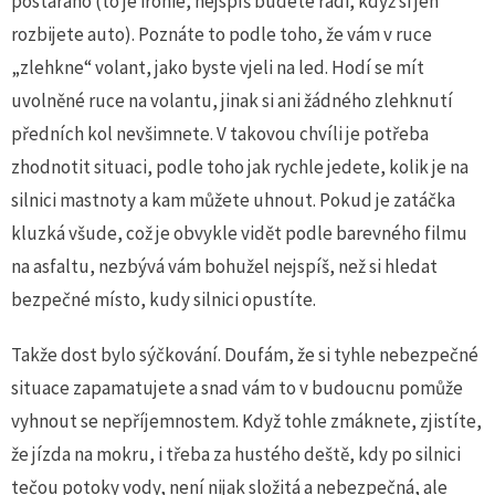
postaráno (to je ironie, nejspíš budete rádi, když si jen
rozbijete auto). Poznáte to podle toho, že vám v ruce
„zlehkne“ volant, jako byste vjeli na led. Hodí se mít
uvolněné ruce na volantu, jinak si ani žádného zlehknutí
předních kol nevšimnete. V takovou chvíli je potřeba
zhodnotit situaci, podle toho jak rychle jedete, kolik je na
silnici mastnoty a kam můžete uhnout. Pokud je zatáčka
kluzká všude, což je obvykle vidět podle barevného filmu
na asfaltu, nezbývá vám bohužel nejspíš, než si hledat
bezpečné místo, kudy silnici opustíte.
Takže dost bylo sýčkování. Doufám, že si tyhle nebezpečné
situace zapamatujete a snad vám to v budoucnu pomůže
vyhnout se nepříjemnostem. Když tohle zmáknete, zjistíte,
že jízda na mokru, i třeba za hustého deště, kdy po silnici
tečou potoky vody, není nijak složitá a nebezpečná, ale