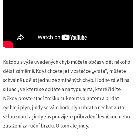
Každou s výše uvedených chyb můžete občas vidět někoho
dělat záměrně. Když chcete jet v zatáčce „vrata“, můžete
schválně udělat jednu ze zmíněných chyb. Hodně záleží na
situaci, ve které se ocitáte a na typu auta, které řídíte.
Někdy prostě stačí trošku cuknout volantem a přidat
rychleji plyn, jindy se vám hodí plyn ubrat a nechat auto
sklouznout a jindy zas použijete přibrzdění levačkou nebo
zatažení za ruční brzdu. O tom ale jindy.