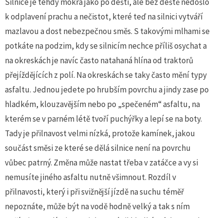
Silnice je tehdy mokrá jako po dešti, ale bez deště nedošlo
k odplavení prachu a nečistot, které teď na silnici vytváří
mazlavou a dost nebezpečnou směs. S takovými mlhami se
potkáte na podzim, kdy se silnicím nechce příliš osychat a
na okreskách je navíc často natahaná hlína od traktorů
přejíždějících z polí. Na okreskách se taky často mění typy
asfaltu. Jednou jedete po hrubším povrchu a jindy zase po
hladkém, klouzavějším nebo po „spečeném“ asfaltu, na
kterém se v parném létě tvoří puchýřky a lepí se na boty.
Tady je přilnavost velmi nízká, protože kamínek, jakou
součást směsi ze které se dělá silnice není na povrchu
vůbec patrný. Změna může nastat třeba v zatáčce a vy si
nemusíte jiného asfaltu nutně všimnout. Rozdíl v
přilnavosti, který i při svižnější jízdě na suchu téměř
nepoznáte, může být na vodě hodně velký a tak s ním