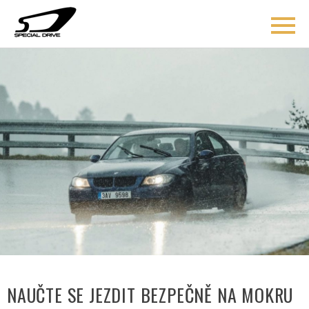
ÚVOD
BLOG
COACHING
O MNĚ
AKCE
KONTAKT
NAUČTE SE JEZDIT BEZPEČNĚ NA MOKRU