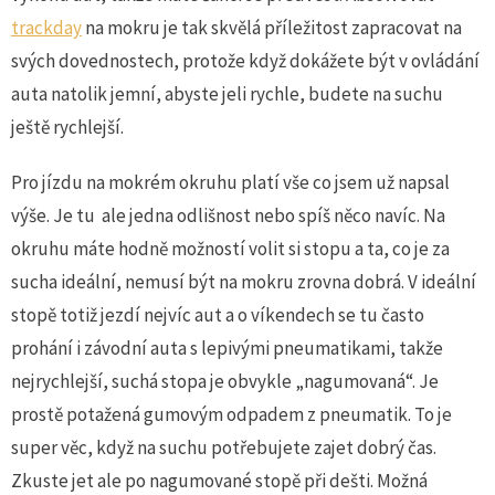
trackday
na mokru je tak skvělá příležitost zapracovat na
svých dovednostech, protože když dokážete být v ovládání
auta natolik jemní, abyste jeli rychle, budete na suchu
ještě rychlejší.
Pro jízdu na mokrém okruhu platí vše co jsem už napsal
výše. Je tu ale jedna odlišnost nebo spíš něco navíc. Na
okruhu máte hodně možností volit si stopu a ta, co je za
sucha ideální, nemusí být na mokru zrovna dobrá. V ideální
stopě totiž jezdí nejvíc aut a o víkendech se tu často
prohání i závodní auta s lepivými pneumatikami, takže
nejrychlejší, suchá stopa je obvykle „nagumovaná“. Je
prostě potažená gumovým odpadem z pneumatik. To je
super věc, když na suchu potřebujete zajet dobrý čas.
Zkuste jet ale po nagumované stopě při dešti. Možná