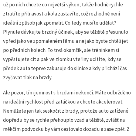
už po nich chcete co největší výkon, takže hodně rychle
ztratíte přilnavost a kola zastavíte, což rozhodně není
ideální způsob jak zpomalit. Co tedy musíte udělat?
Plynule dávkujte brzdný účinek, aby se těžiště přesunulo
vpřed jako ve zpomaleném filmu a ne jako byste chtěli jet
po předních kolech. To trvá okamžik, ale tréninkem si
vypěstujete cit a pak ve zlomku vteřiny ucítíte, kdy se
předek auta teprve zakusuje do silnice a kdy přichází čas
zvyšovat tlak na brzdy.
Ale pozor, tím jemnost s brzdami nekončí. Máte odbržděno
na ideální rychlost před zatáčkou a chcete akcelerovat.
Nemůžete jen tak seskočit z brzdy, protože auto zatížené
dopředu by se rychle přehouplo vzad a těžiště, zvlášť na
měkčím podvozku by vám cestovalo dozadu a zase zpět. Z