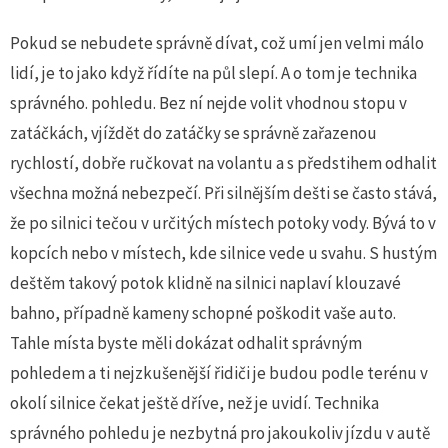
Pokud se nebudete správně dívat, což umí jen velmi málo
lidí, je to jako když řídíte na půl slepí. A o tom je technika
správného. pohledu. Bez ní nejde volit vhodnou stopu v
zatáčkách, vjíždět do zatáčky se správně zařazenou
rychlostí, dobře ručkovat na volantu a s předstihem odhalit
všechna možná nebezpečí. Při silnějším dešti se často stává,
že po silnici tečou v určitých místech potoky vody. Bývá to v
kopcích nebo v místech, kde silnice vede u svahu. S hustým
deštěm takový potok klidně na silnici naplaví klouzavé
bahno, případně kameny schopné poškodit vaše auto.
Tahle místa byste měli dokázat odhalit správným
pohledem a ti nejzkušenější řidiči je budou podle terénu v
okolí silnice čekat ještě dříve, než je uvidí. Technika
správného pohledu je nezbytná pro jakoukoliv jízdu v autě