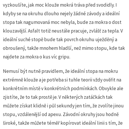
vyzkoušíte, jak moc klouže mokrá tráva před svodidly. I
kdyby se na okruhu dlouho nejely žádné závody a ideální
stopa tak nagumovaná moc nebyla, bude za mokra o dost
klouzavější. Asfalt totiž neustále pracuje, zvlášť za tepla. V
ideální suché stopě bude tak povrch okruhu uježděný a
obroušený, takže mnohem hladší, než mimo stopu, kde tak
najdete za mokra o kus víc gripu.
Nemusí být nutně pravidlem, že ideální stopa na mokru
extrémně klouže a je potřeba si tuhle teorii vždy ověřit na
konkrétním místě v konkrétních podmínkách. Obvykle ale
zjistíte, že to tak prostě je. V některých zatáčkách tak
můžete získat klidně i půl sekundy jen tím, že zvolíte jinou
stopu, vzdálenější od apexu. Závodní okruhy jsou hodně
široké, takže můžete téměř kopírovat ideální linii s tím, že