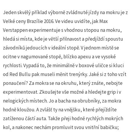
Jeden skvělý příklad výborně zvládnuté jízdy na mokru je z
Velké ceny Brazílie 2016. Ve videu uvidíte, jak Max
Verstappen experimentuje s vhodnou stopou na mokru,
hledá si místa, kde je větší přilnavost a předjíždí spoustu
závodníků jedoucích v ideální stopě. V jednom místě se
ocitne v nagumované stopě, blízko apexu a ve vysoké
rychlosti. Vypadá to, že minimálně v boxové uličce si kluci
od Red Bullu pak museli měnit trenýrky. Jaké si z toho vzít
ponaučení? Za mokra se na okruhu, který znáte, nebojte
experimentovat. Zkoušejte vše možné a hledejte grip i v
nelogických místech. Jo a bacha na obrubníky, za mokra
hodně kloužou. A zvlášť ty na vnějšku, které přejíždíte
zatíženou částí auta. Takže přeji hodně rychlých mokrých
kol, a nakonec nechám promluvit svou vnitřní babičku;