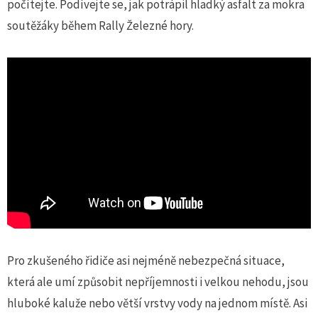
počítejte. Podívejte se, jak potrápil hladký asfalt za mokra
soutěžáky během Rally Železné hory.
Pro zkušeného řidiče asi nejméně nebezpečná situace,
která ale umí způsobit nepříjemnosti i velkou nehodu, jsou
hluboké kaluže nebo větší vrstvy vody na jednom místě. Asi