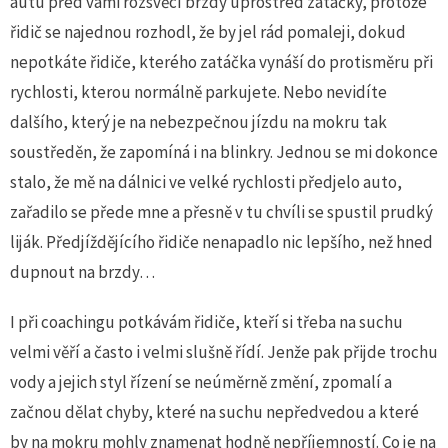
autu před vámi rozsvěcí brzdy uprostřed zatáčky, protože
řidič se najednou rozhodl, že by jel rád pomaleji, dokud
nepotkáte řidiče, kterého zatáčka vynáší do protisměru při
rychlosti, kterou normálně parkujete. Nebo nevidíte
dalšího, který je na nebezpečnou jízdu na mokru tak
soustředěn, že zapomíná i na blinkry. Jednou se mi dokonce
stalo, že mě na dálnici ve velké rychlosti předjelo auto,
zařadilo se přede mne a přesně v tu chvíli se spustil prudký
liják. Předjíždějícího řidiče nenapadlo nic lepšího, než hned
dupnout na brzdy…
I při coachingu potkávám řidiče, kteří si třeba na suchu
velmi věří a často i velmi slušně řídí. Jenže pak přijde trochu
vody a jejich styl řízení se neúměrně změní, zpomalí a
začnou dělat chyby, které na suchu nepředvedou a které
by na mokru mohly znamenat hodně nepříjemností. Co je na