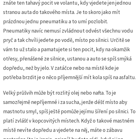
znáte ten tahavý pocit ve volantu, kdy vjedete jen jednou
stranou auta do takového místa. Je to skoro jako mít
prázdnou jednu pneumatiku a to umí pozlobit.
Pneumatiky navíc nemusí zvládnout odvést všechnu vodu
pryč a tak chvíli jedete po vodě, místo po silnici. Určitě se
vám to už stalo a pamatujete si ten pocit, kdy na okamžik
otřesy, přenášené ze silnice, ustanou a auto se spíš smýká
dopředu, než by jelo. V zatáčce nebo na místě kde je
potřeba brzdit je o něco příjemnější mít kola spíš na asfaltu.
Velký průšvih může být rozlitý olej nebo nafta. To je
samozřejmě nepříjemné i za sucha, jenže déšť místo aby
mastnotu smyl, spíš ještě pomůže jejímu šíření po silnici. To
platí zvlášť v kopcovitých místech. Když o takové mastném
místě nevíte dopředu a vjedete na něj, máte o zábavu