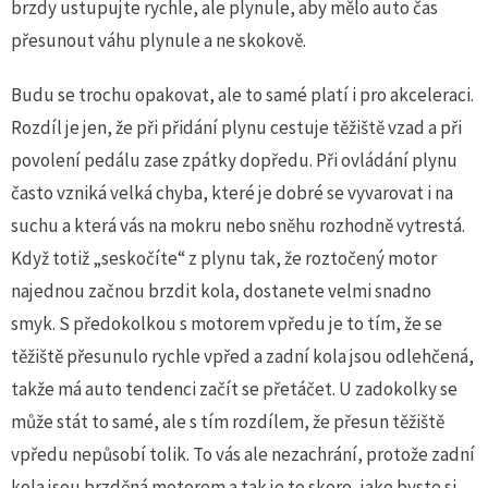
Na řízení auta je krásné, že se můžete stále učit něco
brzdy ustupujte rychle, ale plynule, aby mělo auto čas
nového. Pokud chcete řídit jako gentleman a
přesunout váhu plynule a ne skokově.
zvládnout pevnou rukou jakékoliv auto, mohl by vás
zajímat coaching sportovní jízdy.
Budu se trochu opakovat, ale to samé platí i pro akceleraci.
Rozdíl je jen, že při přidání plynu cestuje těžiště vzad a při
VÍCE INFORMACÍ
povolení pedálu zase zpátky dopředu. Při ovládání plynu
často vzniká velká chyba, které je dobré se vyvarovat i na
suchu a která vás na mokru nebo sněhu rozhodně vytrestá.
Když totiž „seskočíte“ z plynu tak, že roztočený motor
najednou začnou brzdit kola, dostanete velmi snadno
smyk. S předokolkou s motorem vpředu je to tím, že se
těžiště přesunulo rychle vpřed a zadní kola jsou odlehčená,
takže má auto tendenci začít se přetáčet. U zadokolky se
může stát to samé, ale s tím rozdílem, že přesun těžiště
vpředu nepůsobí tolik. To vás ale nezachrání, protože zadní
kola jsou brzděná motorem a tak je to skoro, jako byste si