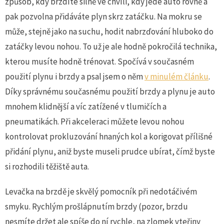
způsob, kdy brzdíte silně ve chvíli, kdy jede auto rovně a
pak pozvolna přidáváte plyn skrz zatáčku. Na mokru se
může, stejně jako na suchu, hodit nabrzďování hluboko do
zatáčky levou nohou. To už je ale hodně pokročilá technika,
kterou musíte hodně trénovat. Spočívá v současném
použití plynu i brzdy a psal jsem o něm
v minulém článku
.
Díky správnému současnému použití brzdy a plynu je auto
mnohem klidnější a víc zatížené v tlumičích a
pneumatikách. Při akceleraci můžete levou nohou
kontrolovat prokluzování hnaných kol a korigovat přílišné
přidání plynu, aniž byste museli prudce ubírat, čímž byste
si rozhodili těžiště auta.
Levačka na brzdě je skvělý pomocník při nedotáčivém
smyku. Rychlým prošlápnutím brzdy (pozor, brzdu
nesmíte držet ale spíše do ní rychle, na zlomek vteřiny