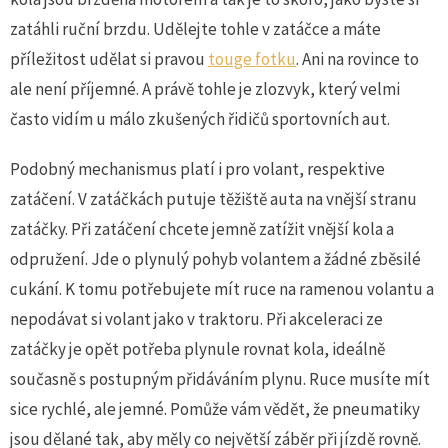
zatáhli ruční brzdu. Udělejte tohle v zatáčce a máte
příležitost udělat si pravou
touge fotku
. Ani na rovince to
ale není příjemné. A právě tohle je zlozvyk, který velmi
často vidím u málo zkušených řidičů sportovních aut.
Podobný mechanismus platí i pro volant, respektive
zatáčení. V zatáčkách putuje těžiště auta na vnější stranu
zatáčky. Při zatáčení chcete jemně zatížit vnější kola a
odpružení. Jde o plynulý pohyb volantem a žádné zběsilé
cukání. K tomu potřebujete mít ruce na ramenou volantu a
nepodávat si volant jako v traktoru. Při akceleraci ze
zatáčky je opět potřeba plynule rovnat kola, ideálně
současně s postupným přidáváním plynu. Ruce musíte mít
sice rychlé, ale jemné. Pomůže vám vědět, že pneumatiky
jsou dělané tak, aby měly co největší záběr při jízdě rovně.