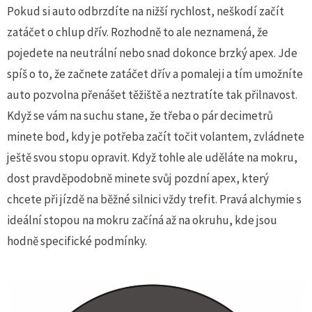
Pokud si auto odbrzdíte na nižší rychlost, neškodí začít
zatáčet o chlup dřív. Rozhodně to ale neznamená, že
pojedete na neutrální nebo snad dokonce brzký apex. Jde
spíš o to, že začnete zatáčet dřív a pomaleji a tím umožníte
auto pozvolna přenášet těžiště a neztratíte tak přilnavost.
Když se vám na suchu stane, že třeba o pár decimetrů
minete bod, kdy je potřeba začít točit volantem, zvládnete
ještě svou stopu opravit. Když tohle ale uděláte na mokru,
dost pravděpodobně minete svůj pozdní apex, který
chcete při jízdě na běžné silnici vždy trefit. Pravá alchymie s
ideální stopou na mokru začíná až na okruhu, kde jsou
hodně specifické podmínky.