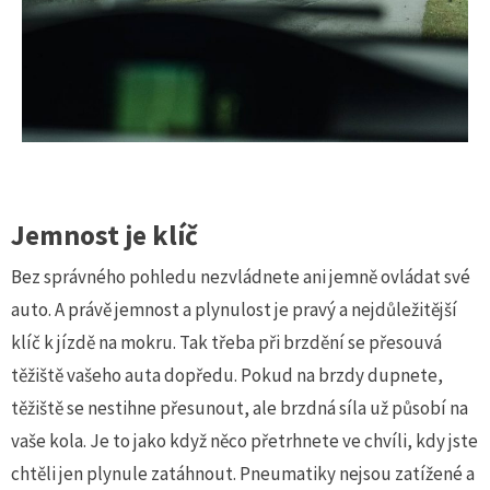
Jemnost je klíč
Bez správného pohledu nezvládnete ani jemně ovládat své
auto. A právě jemnost a plynulost je pravý a nejdůležitější
klíč k jízdě na mokru. Tak třeba při brzdění se přesouvá
těžiště vašeho auta dopředu. Pokud na brzdy dupnete,
těžiště se nestihne přesunout, ale brzdná síla už působí na
vaše kola. Je to jako když něco přetrhnete ve chvíli, kdy jste
chtěli jen plynule zatáhnout. Pneumatiky nejsou zatížené a