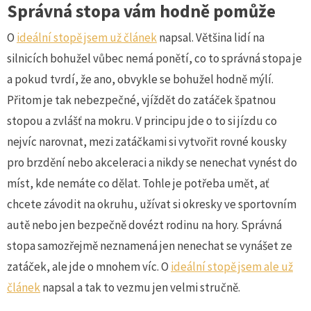
Správná stopa vám hodně pomůže
O
ideální stopě jsem už článek
napsal. Většina lidí na
silnicích bohužel vůbec nemá ponětí, co to správná stopa je
a pokud tvrdí, že ano, obvykle se bohužel hodně mýlí.
Přitom je tak nebezpečné, vjíždět do zatáček špatnou
stopou a zvlášť na mokru. V principu jde o to si jízdu co
nejvíc narovnat, mezi zatáčkami si vytvořit rovné kousky
pro brzdění nebo akceleraci a nikdy se nenechat vynést do
míst, kde nemáte co dělat. Tohle je potřeba umět, ať
chcete závodit na okruhu, užívat si okresky ve sportovním
autě nebo jen bezpečně dovézt rodinu na hory. Správná
stopa samozřejmě neznamená jen nenechat se vynášet ze
zatáček, ale jde o mnohem víc. O
ideální stopě jsem ale už
článek
napsal a tak to vezmu jen velmi stručně.