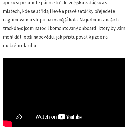
apexy si posunete pár metrů do vnějšku zatáčky a v
místech, kde se střídají levé a pravé zatáčky přejedete
nagumovanou stopu na rovnější kola. Na jednom z našich
trackdays jsem natočil komentovaný onboard, který by vám
mohl dát lepší nápovědu, jak přistupovat k jízdě na
mokrém okruhu.