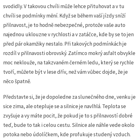
svodidly. V takovou chvíli může lehce přituhovat a v tu
chvíli se podmínky mění. Když se během vaší jízdy sníží
přilnavost, je to hodně nebezpečné, protože vaše auto
najednou uklouzne v rychlosti a v zatáčce, kde by se to jen
před pár okamžiky nestalo. Při takových podmínkách je
rozdíl v přilnavosti obrovský. Zatímco mokrý asfalt obvykle
moc neklouže, na takzvaném černém ledu, který se rychle
tvoří, můžete být v lese dřív, než vám vůbec dojde, že je
něco špatně.
Představte si, že je dopoledne za slunečného dne, venku je
sice zima, ale otepluje se a silnice je navlhlá. Teplota se
zvyšuje a vy máte pocit, že pokud je to s přilnavostí dobré
teď, bude to tak i celou cestu. Silnice ale náhle vede okolo
potoka nebo údolíčkem, kde profukuje studený vzduch.