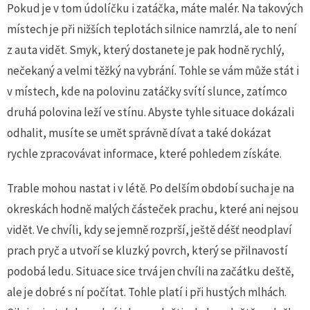
Pokud je v tom údolíčku i zatáčka, máte malér. Na takových
místech je při nižších teplotách silnice namrzlá, ale to není
z auta vidět. Smyk, který dostanete je pak hodně rychlý,
nečekaný a velmi těžký na vybrání. Tohle se vám může stát i
v místech, kde na polovinu zatáčky svítí slunce, zatímco
druhá polovina leží ve stínu. Abyste tyhle situace dokázali
odhalit, musíte se umět správně dívat a také dokázat
rychle zpracovávat informace, které pohledem získáte.
Trable mohou nastat i v létě. Po delším období sucha je na
okreskách hodně malých částeček prachu, které ani nejsou
vidět. Ve chvíli, kdy se jemně rozprší, ještě déšť neodplaví
prach pryč a utvoří se kluzký povrch, který se přilnavostí
podobá ledu. Situace sice trvá jen chvíli na začátku deště,
ale je dobré s ní počítat. Tohle platí i při hustých mlhách.