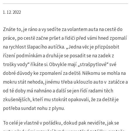
1. 12. 2022
Znáte to, je ráno a vy sedíte za volantem auta na cestě do
práce, po cestě začne pršet a řidiči před vámi hned zpomalí
na rychlost šlapacího autíčka. „Jedna věc je přizpůsobit
řízení podmínkám a druhá je se posadit se na zadek z
trošky vody“ říkáte si. Obvykle mají „strašpytlové“ své
dobré důvody ke zpomalení za deště. Někomu se mohla na
mokru stát nehoda, jinému třeba uklouzlo auto v zatáčce a
od té doby má nahnáno a další se jen řídí radami těch
zkušenějších, kteří mu stokrát opakovali, že za deště je
potřeba sundat nohu z plynu.
To celé je vlastně v pořádku, dokud pak nevidíte, jak se