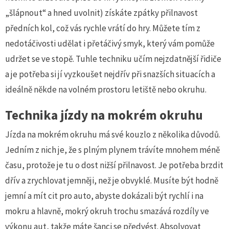
„šlápnout“ a hned uvolnit) získáte zpátky přilnavost
předních kol, což vás rychle vrátí do hry. Můžete tím z
nedotáčivosti udělat i přetáčivý smyk, který vám pomůže
udržet se ve stopě. Tuhle techniku učím nejzdatnější řidiče
a je potřeba si jí vyzkoušet nejdřív při snazších situacích a
ideálně někde na volném prostoru letiště nebo okruhu.
Technika jízdy na mokrém okruhu
Jízda na mokrém okruhu má své kouzlo z několika důvodů.
Jedním z nich je, že s plným plynem trávíte mnohem méně
času, protože je tu o dost nižší přilnavost. Je potřeba brzdit
dřív a zrychlovat jemněji, než je obvyklé. Musíte být hodně
jemní a mít cit pro auto, abyste dokázali být rychlí i na
mokru a hlavně, mokrý okruh trochu smazává rozdíly ve
výkonu aut, takže máte šanci se předvést. Absolvovat