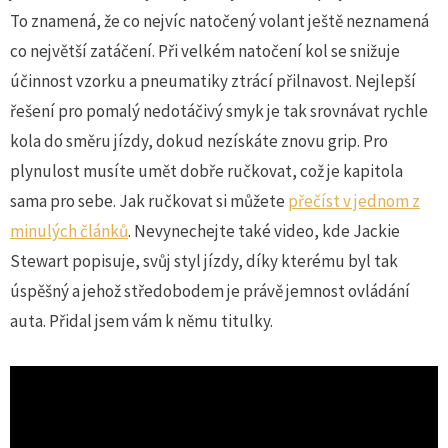
To znamená, že co nejvíc natočený volant ještě neznamená
co největší zatáčení. Při velkém natočení kol se snižuje
účinnost vzorku a pneumatiky ztrácí přilnavost. Nejlepší
řešení pro pomalý nedotáčivý smyk je tak srovnávat rychle
kola do směru jízdy, dokud nezískáte znovu grip. Pro
plynulost musíte umět dobře ručkovat, což je kapitola
sama pro sebe. Jak ručkovat si můžete
přečíst v jednom z
minulých článků
. Nevynechejte také video, kde Jackie
Stewart popisuje, svůj styl jízdy, díky kterému byl tak
úspěšný a jehož středobodem je právě jemnost ovládání
auta. Přidal jsem vám k němu titulky.