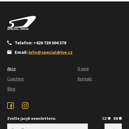
Telefon: +420 739 304 378
Email:
info@specialdrive.cz
Akce
O mně
Coaching
Kontakt
Blog
Zvolte jazyk newsletteru:
CZ
EN