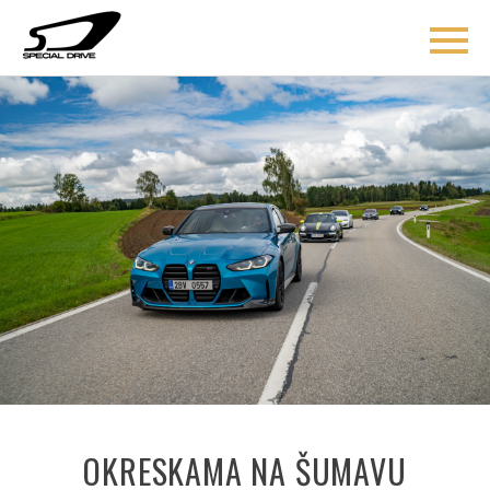
ÚVOD
BLOG
COACHING
O MNĚ
AKCE
KONTAKT
OKRESKAMA NA ŠUMAVU