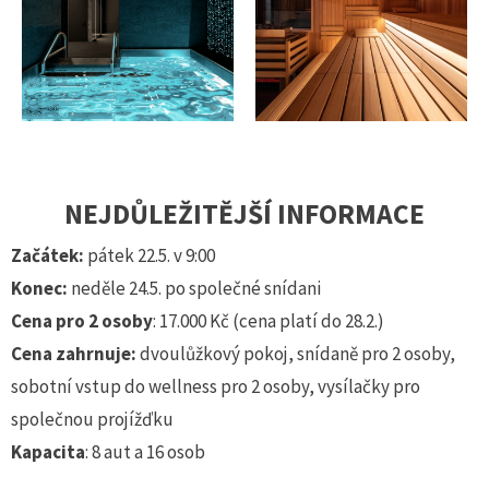
NEJDŮLEŽITĚJŠÍ INFORMACE
Začátek:
pátek 22.5. v 9:00
Konec:
neděle 24.5. po společné snídani
Cena pro 2 osoby
: 17.000 Kč (cena platí do 28.2.)
Cena zahrnuje:
dvoulůžkový pokoj, snídaně pro 2 osoby,
sobotní vstup do wellness pro 2 osoby, vysílačky pro
společnou projížďku
Kapacita
: 8 aut a 16 osob