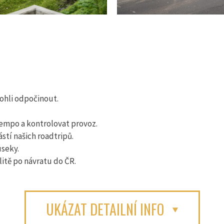
ohli odpočinout.
empo a kontrolovat provoz.
stí našich roadtripů.
úseky.
litě po návratu do ČR.
UKÁZAT DETAILNÍ INFO