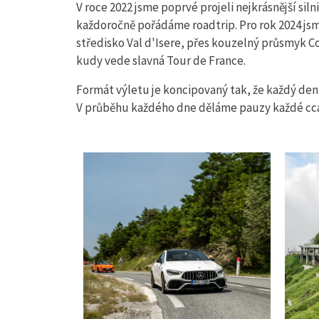
V roce 2022 jsme poprvé projeli nejkrásnější si
každoročně pořádáme roadtrip. Pro rok 2024 jsme 
středisko Val d'Isere, přes kouzelný průsmyk Co
kudy vede slavná Tour de France.
Formát výletu je koncipovaný tak, že každý den 
V průběhu každého dne děláme pauzy každé cca