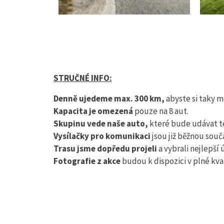
STRUČNÉ INFO:
Denně ujedeme max. 300 km,
abyste si taky m
Kapacita je omezená
pouze na 8 aut.
Skupinu vede naše auto,
které bude udávat t
Vysílačky pro komunikaci
jsou již běžnou součá
Trasu jsme dopředu projeli
a vybrali nejlepší 
Fotografie z akce
budou k dispozici v plné kva