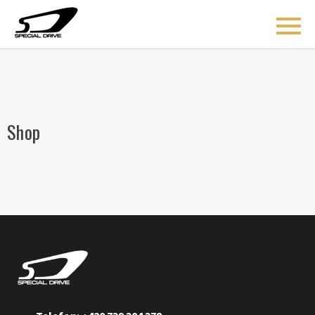
ÚVOD
Shop
BLOG
COACHING
O MNĚ
AKCE
KONTAKT