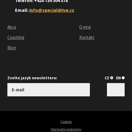
Telefon: +420 739 304 378
Email:
info@specialdrive.cz
Akce
O mně
Coaching
Kontakt
Blog
Zvolte jazyk newsletteru:
CZ
EN
Cookies
Obchodní podmínky